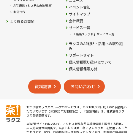
ニュース
API連携（システム自動連携）
イベント告知
郵送代行
サイトマップ
会社概要
よくあるご質問
サービス一覧
「楽楽クラウド」サービス一覧
ラクスのAI戦略・活用への取り組
み
サポートサイト
個人情報取り扱いについて
個人情報保護方針
資料請求
お問い合わせ
おかげ様でラクスグループのサービスは、のべ108,000社以上のご契約をい
ただいています（※2026年3月末時点）。「楽楽明細」は、株式会社ラク
スの登録商標です。
本WEBサイト内において、アクセス状況などの統計情報を取得する目的、
広告効果測定の目的で、当社もしくは第三者によるクッキーを使用すること
があります。なお、お客様が個人情報を入力しない限り、お客様ご自身を識