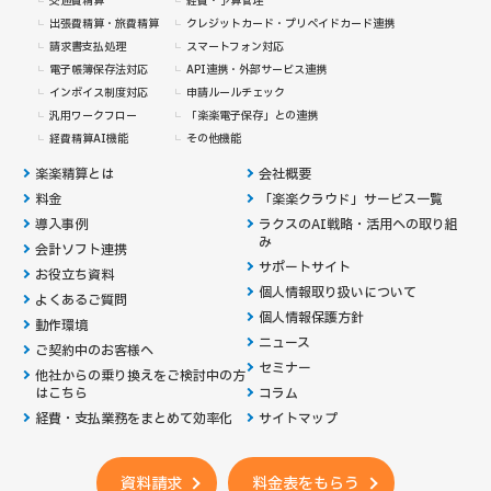
交通費精算
経費・予算管理
出張費精算・旅費精算
クレジットカード・
プリペイドカード連携
請求書支払処理
スマートフォン対応
電子帳簿保存法対応
API連携・外部サービス連携
インボイス制度対応
申請ルールチェック
汎用ワークフロー
「楽楽電子保存」との連携
経費精算AI機能
その他機能
楽楽精算とは
会社概要
料金
「楽楽クラウド」サービス一覧
導入事例
ラクスのAI戦略・活用への取り組
み
会計ソフト連携
サポートサイト
お役立ち資料
個人情報取り扱いについて
よくあるご質問
個人情報保護方針
動作環境
ニュース
ご契約中のお客様へ
セミナー
他社からの乗り換えを
ご検討中の方
はこちら
コラム
経費・支払業務をまとめて効率化
サイトマップ
資料請求
料金表をもらう