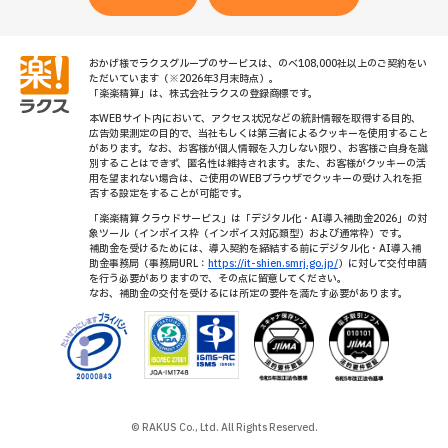
おかげ様でラクスグループのサービスは、のべ108,000社以上のご契約をい
ただいています（※2026年3月末時点）。
「楽楽精算」は、株式会社ラクスの登録商標です。
本WEBサイト内において、アクセス状況などの統計情報を取得する目的、
広告効果測定の目的で、当社もしくは第三者によるクッキーを使用すること
があります。なお、お客様が個人情報を入力しない限り、お客様ご自身を識
別することはできず、匿名性は維持されます。また、お客様がクッキーの活
用を望まれない場合は、ご使用のWEBブラウザでクッキーの受け入れを拒
否する設定をすることが可能です。
「楽楽精算 クラウドサービス」は「デジタル化・AI導入補助金2026」の対
象ツール（インボイス枠（インボイス対応類型）および通常枠）です。
補助金を受けるためには、導入契約を締結する前にデジタル化・AI導入補
助金事務局（事務局URL：
https://it-shien.smrj.go.jp/
）に対して交付申請
を行う必要がありますので、その点に留意してください。
なお、補助金の交付を受けるには所定の要件を満たす必要があります。
© RAKUS Co., Ltd. All Rights Reserved.