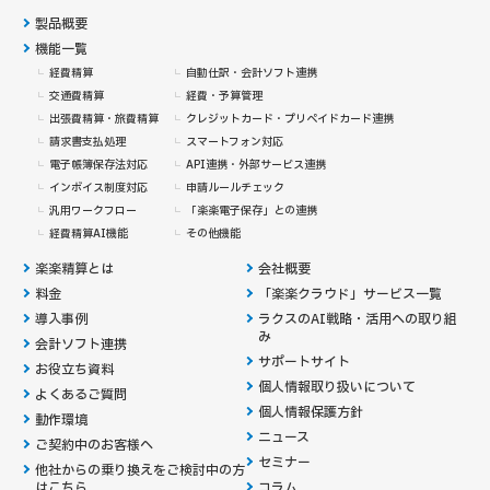
製品概要
機能一覧
経費精算
自動仕訳・会計ソフト連携
交通費精算
経費・予算管理
出張費精算・旅費精算
クレジットカード・
プリペイドカード連携
請求書支払処理
スマートフォン対応
電子帳簿保存法対応
API連携・外部サービス連携
インボイス制度対応
申請ルールチェック
汎用ワークフロー
「楽楽電子保存」との連携
経費精算AI機能
その他機能
楽楽精算とは
会社概要
料金
「楽楽クラウド」サービス一覧
導入事例
ラクスのAI戦略・活用への取り組
み
会計ソフト連携
サポートサイト
お役立ち資料
個人情報取り扱いについて
よくあるご質問
個人情報保護方針
動作環境
ニュース
ご契約中のお客様へ
セミナー
他社からの乗り換えを
ご検討中の方
はこちら
コラム