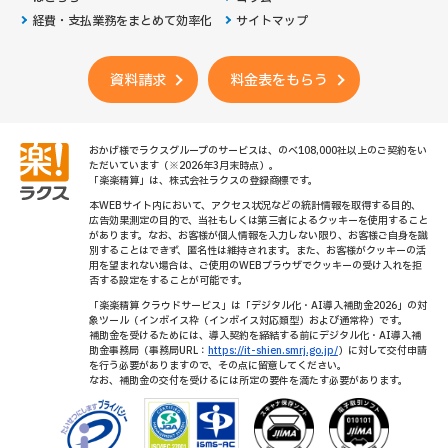
経費・支払業務をまとめて効率化
サイトマップ
資料請求
料金表をもらう
おかげ様でラクスグループのサービスは、のべ108,000社以上のご契約をい
ただいています（※2026年3月末時点）。
「楽楽精算」は、株式会社ラクスの登録商標です。
本WEBサイト内において、アクセス状況などの統計情報を取得する目的、
広告効果測定の目的で、当社もしくは第三者によるクッキーを使用すること
があります。なお、お客様が個人情報を入力しない限り、お客様ご自身を識
別することはできず、匿名性は維持されます。また、お客様がクッキーの活
用を望まれない場合は、ご使用のWEBブラウザでクッキーの受け入れを拒
否する設定をすることが可能です。
「楽楽精算 クラウドサービス」は「デジタル化・AI導入補助金2026」の対
象ツール（インボイス枠（インボイス対応類型）および通常枠）です。
補助金を受けるためには、導入契約を締結する前にデジタル化・AI導入補
助金事務局（事務局URL：
https://it-shien.smrj.go.jp/
）に対して交付申請
を行う必要がありますので、その点に留意してください。
なお、補助金の交付を受けるには所定の要件を満たす必要があります。