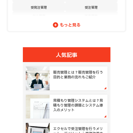
受発注管理
受注管理
発注管理
原価管理
もっと見る
売上管理
DX
営業案件管理
発注／購買管理
顧客管理
問い合わせ管理
日報管理
在庫管理
人気記事
契約管理
未収金管理
債権管理
サブスクリプション販売管理
販売管理とは？販売管理を行う
目的と業務の流れもご紹介
購買申請管理
稟議承認
外注先管理
仕入管理
納品検品管理
プロジェクト管理
見積もり管理システムとは？見
積もり管理の課題とシステム導
開発工数管理
作業進捗管理
入のメリット
代理店管理
フランチャイズ管理
セミナー管理
その他
エクセルで受注管理を行うメリ