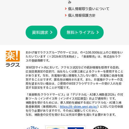
み
個人情報取り扱いについて
個人情報保護方針
資料請求
無料トライアル
おかげ様でラクスグループのサービスは、のべ108,000社以上のご契約をい
ただいています（※2026年3月末時点）。「楽楽販売」は、株式会社ラク
スの登録商標です。
本WEBサイト内において、アクセス状況などの統計情報を取得する目的、
広告効果測定の目的で、当社もしくは第三者によるクッキーを使用すること
があります。なお、お客様が個人情報を入力しない限り、お客様ご自身を識
別することはできず、匿名性は維持されます。また、お客様がクッキーの活
用を望まれない場合は、ご使用のWEBブラウザでクッキーの受け入れを拒
否する設定をすることが可能です。
「楽楽販売 クラウドサービス」は「デジタル化・AI導入補助金2026」の対
象ツール（インボイス枠（インボイス対応類型）および通常枠）です。
補助金を受けるためには、導入契約を締結する前にデジタル化・AI導入補
助金事務局（事務局URL：
https://it-shien.smrj.go.jp/
）に対して交付申請
を行う必要がありますので、その点に留意してください。
なお、補助金の交付を受けるには所定の要件を満たす必要があります。