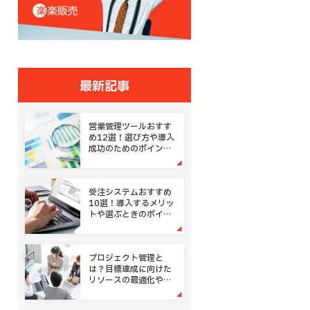
最新記事
営業管理ツールおすす
め12選！選び方や導入
成功のためのポイント
とは
受注システムおすすめ
10選！導入するメリッ
トや選ぶときのポイン
ト
プロジェクト管理と
は？目標達成に向けた
リソースの最適化や進
捗管理