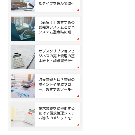
たタイプを選んで効率
化
【必読！】おすすめの
受発注システムとは？
システム選定時に知っ
ておきたい5つのポイ
ント
サブスクリプションビ
ジネスの売上管理の基
本計上・請求書発行の
ポイントとは
収支管理とは？管理の
ポイントや業務フロ
ー、おすすめツールも
ご紹介！
請求業務を効率化する
には？請求管理システ
ム導入のメリットをご
紹介