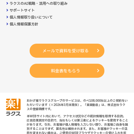
ラクスのAI戦略・活用への取り組み
サポートサイト
個人情報取り扱いについて
個人情報保護方針
メールで資料を受け取る
料金表をもらう
おかげ様でラクスグループのサービスは、のべ108,000社以上のご契約をい
ただいています（※2026年3月末現在）。「楽楽勤怠」は、株式会社ラク
スの登録商標です。
本WEBサイト内において、アクセス状況などの統計情報を取得する目的、
広告効果測定の目的で、当社もしくは第三者によるクッキーを使用すること
があります。なお、お客様が個人情報を入力しない限り、お客様ご自身を識
別することはできず、匿名性は維持されます。また、お客様がクッキーの活
用を望まれない場合は、ご使用のWEBブラウザでクッキーの受け入れを拒