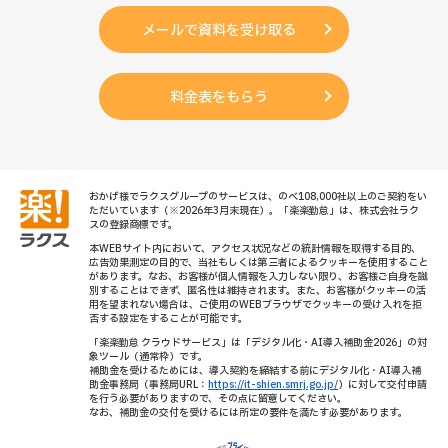
メールで資料を受け取る
料金表をもらう
おかげ様でラクスグループのサービスは、のべ108,000社以上のご契約をい
ただいています（※2026年3月末現在）。「楽楽勤怠」は、株式会社ラク
スの登録商標です。
本WEBサイト内において、アクセス状況などの統計情報を取得する目的、
広告効果測定の目的で、当社もしくは第三者によるクッキーを使用すること
があります。なお、お客様が個人情報を入力しない限り、お客様ご自身を識
別することはできず、匿名性は維持されます。また、お客様がクッキーの活
用を望まれない場合は、ご使用のWEBブラウザでクッキーの受け入れを拒
否する設定をすることが可能です。
「楽楽勤怠 クラウドサービス」は「デジタル化・AI導入補助金2026」の対
象ツール（通常枠）です。
補助金を受けるためには、導入契約を締結する前にデジタル化・AI導入補
助金事務局（事務局URL：
https://it-shien.smrj.go.jp/
）に対して交付申請
を行う必要がありますので、その点に留意してください。
なお、補助金の交付を受けるには所定の要件を満たす必要があります。