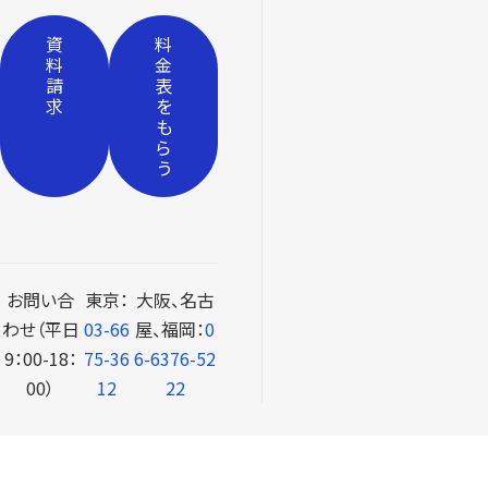
資
料
料
金
請
表
求
を
も
ら
う
お問い合
東京：
大阪、名古
わせ（平日
03-66
屋、福岡：
0
9：00-18：
75-36
6-6376-52
00）
12
22