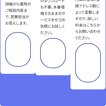
のダウンロード
詳細から運用の
録アドレス数に
も不要、本番環
ご相談内容ま
よって変動しま
境そのままのサ
で、営業担当が
すので、詳しい
ービスをぜひお
お答えします。
料金はこちらか
気軽にお試しく
らお問い合わせ
ださい。
ください。
資
料
試
を
し
料
も
て
金
ら
み
表
う
る
を
も
ら
う