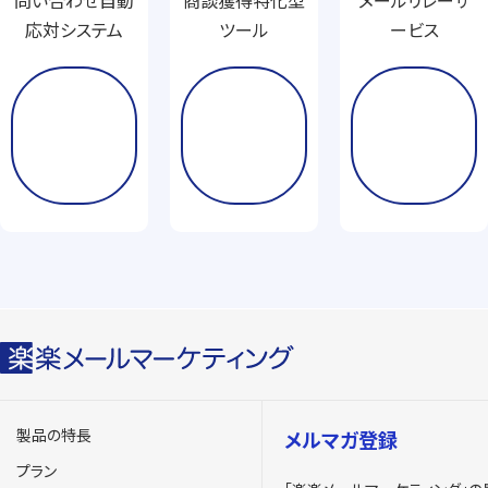
応対システム
ツール
ービス
詳
詳
詳
し
し
し
く
く
く
見
見
見
る
る
る
製品の特長
メルマガ登録
プラン