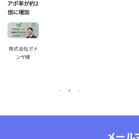
アポ率が約2
15%へUP！
チで問い合
倍に増加
わせを80件
以上獲得
アールエスコ
ンポーネンツ
株式会社ボナ
株式会社様
ンザ様
株式会社エヌ
アセットBerry
様
メール