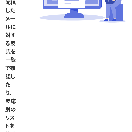
配信
した
メー
ルに
対す
る反
応を
一覧
で確
認し
た
り、
反応
別の
リス
トを