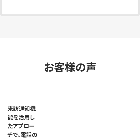
お客様の声
来訪通知機
メールの分
顧客の検討
能を活用し
析・改善活動
意欲を見え
たアプロー
でクリック率
る化し、適切
チで、電話の
2％から
なアプロー