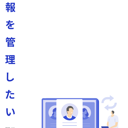
報
を
管
理
し
た
い