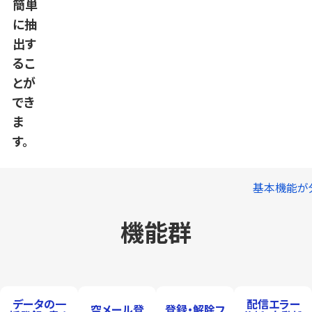
簡単
に抽
出す
るこ
とが
でき
ま
す。
基本機能が
機能群
データの一
配信エラー
空メール登
登録・解除フ