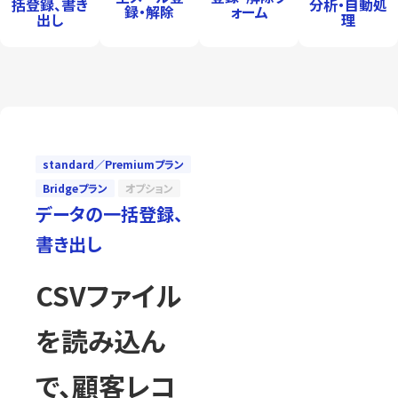
括登録、書き
分析・自動処
録・解除
ォーム
出し
理
standard／Premiumプラン
Bridgeプラン
オプション
データの一括登録、
書き出し
CSVファイル
を読み込ん
で、顧客レコ