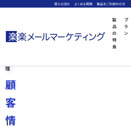
導入の流れ
よくある質問
製品をご利用中の方
製
プ
品
ラ
の
ン
「楽楽メールマーケティング」TOP
機能紹介
顧客情報を管理したい
特
長
管
理
顧
客
情