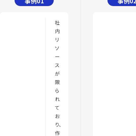
事例01
事例0
社
内
リ
ソ
ー
ス
が
限
ら
れ
て
お
り、
作