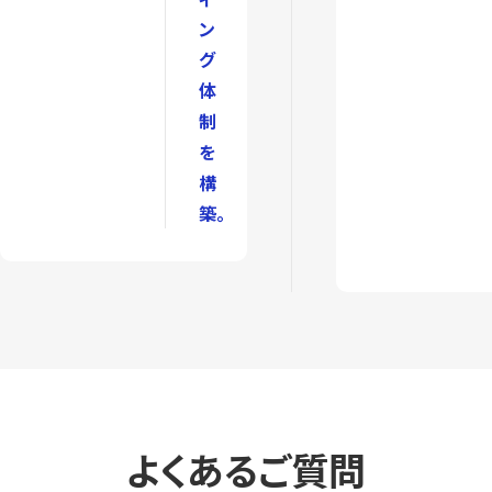
ン
グ
体
制
を
構
築。
よくあるご質問