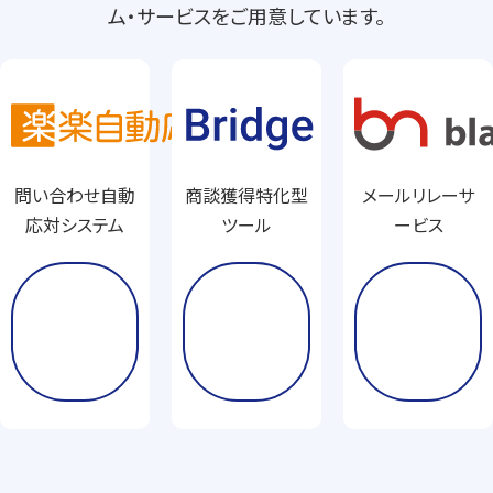
ム・サービスをご用意しています。
問い合わせ自動
商談獲得特化型
メールリレーサ
応対システム
ツール
ービス
詳
詳
詳
し
し
し
く
く
く
見
見
見
る
る
る