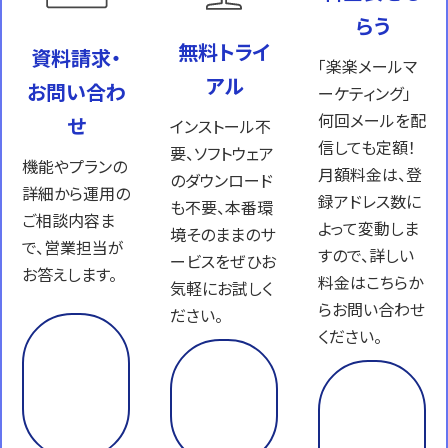
らう
無料トライ
資料請求・
「楽楽メールマ
アル
お問い合わ
ーケティング」
何回メールを配
せ
インストール不
信しても定額！
要、ソフトウェア
機能やプランの
月額料金は、登
のダウンロード
詳細から運用の
録アドレス数に
も不要、本番環
ご相談内容ま
よって変動しま
境そのままのサ
で、営業担当が
すので、詳しい
ービスをぜひお
お答えします。
料金はこちらか
気軽にお試しく
らお問い合わせ
ださい。
ください。
資
料
試
を
し
料
も
て
金
ら
み
表
う
る
を