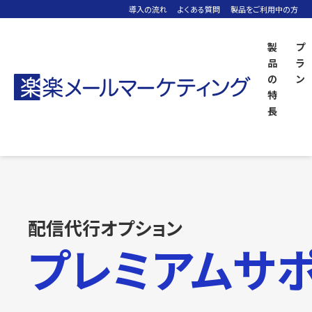
導入の流れ
よくある質問
製品をご利用中の方
製
プ
品
ラ
の
ン
「楽楽メールマーケティング」TOP
機能紹介
特
配信代行オプションプレミアムサポート
長
配信代行オプション
プレミアムサ