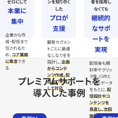
ゼロにして
ンを知り尽く
者を採用し
した
なくても
本業に
プロが
継続的
集中
支援
なサポ
企業から作
ートを
成・配信まで
顧客セグメン
実現
任されるた
トごとに最適
め、
コア業務
なしなりをを
に専念
でき
設計し、
企画
配信後も開
る
からコンテ
封率やクリッ
ンツ作成、配
ク率、CVRと
プレミアムサポートを
信まで一貫
いったデータ
して対応
導入した事例
をもとに、
配
信設計やコ
ンテンツを
見直し、次回
施策を実施