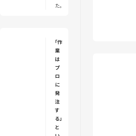
た。
「作
業
は
プ
ロ
に
発
注
す
る」
と
い