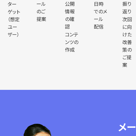
ール
公開
日時
振り
ター
のご
情報
でのメ
返り
ゲット
提案
の確
ール
（想定
次回
認
配信
ユー
に向
ザー）
コンテ
けた
ンツの
改善
作成
策の
ご提
案
メ