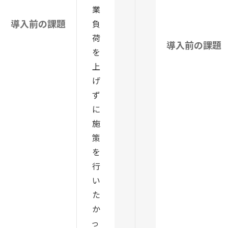
業
導入前の課題
負
荷
導入前の課題
を
上
げ
ず
に
施
策
を
行
い
た
か
っ