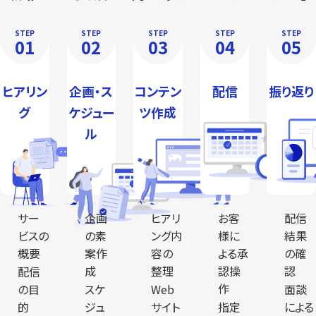
STEP
STEP
STEP
STEP
STEP
01
02
03
04
05
ヒアリン
企画・ス
コンテン
配信
振り返り
グ
ケジュー
ツ作成
ル
サー
企画
ヒアリ
お客
配信
ビスの
の素
ング内
様に
結果
概要
案作
容の
よる承
の確
成
整理
認操
認
配信
作
の目
スケ
Web
面談
的
ジュ
サイト
指定
による