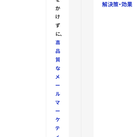
解決策・効果
か
け
ず
に、
高
品
質
な
メ
ー
ル
マ
ー
ケ
テ
ィ