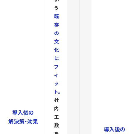
う
既
存
の
文
化
に
フ
ィ
ッ
ト。
社
内
導入後の
工
解決策・効果
数
導入後の
を