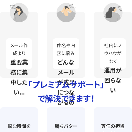
メール作
件名や内
社内にノ
成より
容に悩み
ウハウが
なく
重要業
どんな
運用が
務に集
メール
回らな
中した
が成果
「プレミアムサポート」
い
い...
につな
で解決できます！
がるの
か分か
らない
悩む時間を
勝ちパター
専任の担当