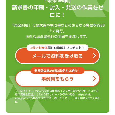
「楽楽明細」
請求書の印刷・封入・発送の作業をゼ
ロに！
「楽楽明細」は請求書や領収書などのあらゆる帳票をWEB
上で発行。
面倒な請求書発行の手間を削減します。
3分でわかる
詳しい資料をプレゼント！
メールで資料を受け取る
業務効率化の成功事例をご紹介！
事例集をもらう
※デロイト トーマツ ミック経済研究所「クラウド帳票発行サービスの市
場の実態と展望」（ミックITリポート2025年3月号：https://mic-
r.co.jp/micit/2025/）における「売上シェア」、「導入社数シェア」第1
位