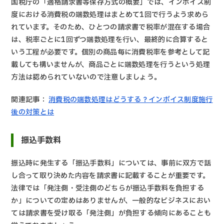
国税庁の「適格請求書等保存方式の概要」では、インボイス制
度における消費税の端数処理はまとめて1回で行うよう求めら
れています。そのため、ひとつの請求書で税率が混在する場合
は、税率ごとに1回ずつ端数処理を行い、最終的に合算すると
いう工程が必要です。個別の商品毎に消費税率を参考として記
載しても構いませんが、商品ごとに端数処理を行うという処理
方法は認められていないので注意しましょう。
関連記事：
消費税の端数処理はどうする？インボイス制度施行
後の対策とは
振込手数料
振込時に発生する「振込手数料」については、事前に双方で話
し合って取り決めた内容を請求書に記載することが重要です。
法律では「発注側・受注側のどちらが振込手数料を負担する
か」についての定めはありませんが、一般的なビジネスにおい
ては請求書を受け取る「発注側」が負担する傾向にあることも