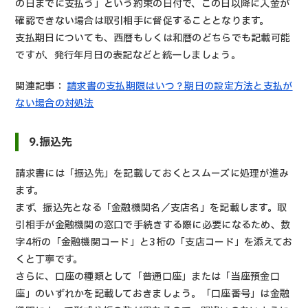
の日までに支払う」という約束の日付で、この日以降に入金が
確認できない場合は取引相手に督促することとなります。
支払期日についても、西暦もしくは和暦のどちらでも記載可能
ですが、発行年月日の表記などと統一しましょう。
関連記事：
請求書の支払期限はいつ？期日の設定方法と支払が
ない場合の対処法
9.振込先
請求書には「振込先」を記載しておくとスムーズに処理が進み
ます。
まず、振込先となる「金融機関名／支店名」を記載します。取
引相手が金融機関の窓口で手続きする際に必要になるため、数
字4桁の「金融機関コード」と3桁の「支店コード」を添えてお
くと丁寧です。
さらに、口座の種類として「普通口座」または「当座預金口
座」のいずれかを記載しておきましょう。「口座番号」は金融