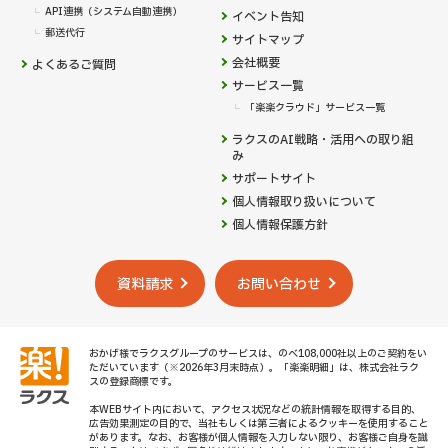
API連携（システム自動連携）
イベント告知
郵送代行
サイトマップ
会社概要
よくあるご質問
サービス一覧
「楽楽クラウド」サービス一覧
ラクスのAI戦略・活用への取り組
み
サポートサイト
個人情報取り扱いについて
個人情報保護方針
資料請求
お問い合わせ
おかげ様でラクスグループのサービスは、のべ108,000社以上のご契約をい
ただいています（※2026年3月末時点）。「楽楽明細」は、株式会社ラク
スの登録商標です。
本WEBサイト内において、アクセス状況などの統計情報を取得する目的、
広告効果測定の目的で、当社もしくは第三者によるクッキーを使用すること
があります。なお、お客様が個人情報を入力しない限り、お客様ご自身を識