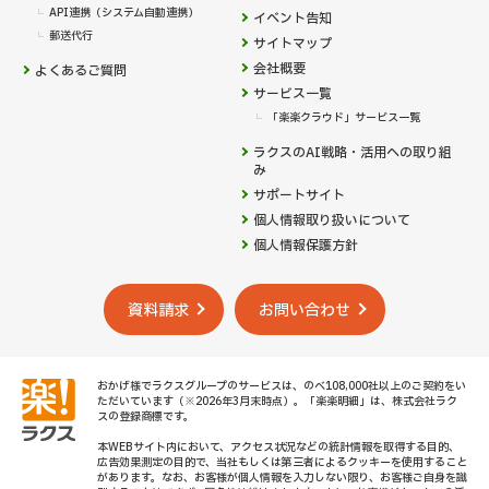
API連携（システム自動連携）
イベント告知
郵送代行
サイトマップ
会社概要
よくあるご質問
サービス一覧
「楽楽クラウド」サービス一覧
ラクスのAI戦略・活用への取り組
み
サポートサイト
個人情報取り扱いについて
個人情報保護方針
資料請求
お問い合わせ
おかげ様でラクスグループのサービスは、のべ108,000社以上のご契約をい
ただいています（※2026年3月末時点）。「楽楽明細」は、株式会社ラク
スの登録商標です。
本WEBサイト内において、アクセス状況などの統計情報を取得する目的、
広告効果測定の目的で、当社もしくは第三者によるクッキーを使用すること
があります。なお、お客様が個人情報を入力しない限り、お客様ご自身を識