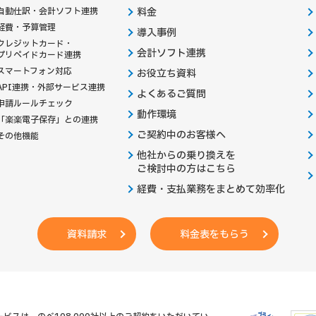
自動仕訳・会計ソフト連携
料金
経費・予算管理
導入事例
クレジットカード・
会計ソフト連携
プリペイドカード連携
スマートフォン対応
お役立ち資料
API連携・外部サービス連携
よくあるご質問
申請ルールチェック
動作環境
「楽楽電子保存」との連携
ご契約中のお客様へ
その他機能
他社からの乗り換えを
ご検討中の方はこちら
経費・支払業務をまとめて効率化
資料請求
料金表をもらう