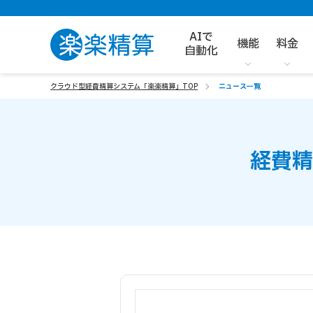
AIで
機能
料金
自動化
クラウド型経費精算システム「楽楽精算」TOP
ニュース一覧
経費精