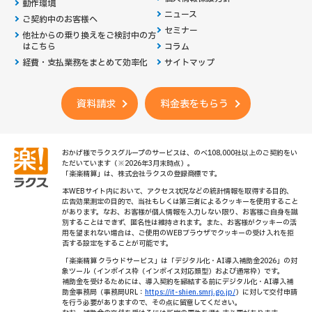
動作環境
ニュース
ご契約中のお客様へ
セミナー
他社からの乗り換えを
ご検討中の方
はこちら
コラム
経費・支払業務をまとめて効率化
サイトマップ
資料請求
料金表をもらう
おかげ様でラクスグループのサービスは、のべ108,000社以上のご契約をい
ただいています（※2026年3月末時点）。
「楽楽精算」は、株式会社ラクスの登録商標です。
本WEBサイト内において、アクセス状況などの統計情報を取得する目的、
広告効果測定の目的で、当社もしくは第三者によるクッキーを使用すること
があります。なお、お客様が個人情報を入力しない限り、お客様ご自身を識
別することはできず、匿名性は維持されます。また、お客様がクッキーの活
用を望まれない場合は、ご使用のWEBブラウザでクッキーの受け入れを拒
否する設定をすることが可能です。
「楽楽精算 クラウドサービス」は「デジタル化・AI導入補助金2026」の対
象ツール（インボイス枠（インボイス対応類型）および通常枠）です。
補助金を受けるためには、導入契約を締結する前にデジタル化・AI導入補
助金事務局（事務局URL：
https://it-shien.smrj.go.jp/
）に対して交付申請
を行う必要がありますので、その点に留意してください。