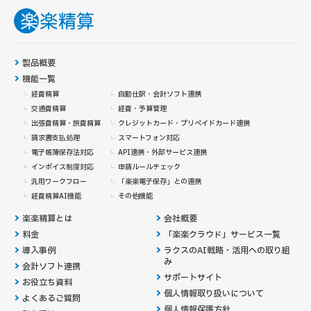
製品概要
機能一覧
経費精算
自動仕訳・会計ソフト連携
交通費精算
経費・予算管理
出張費精算・旅費精算
クレジットカード・
プリペイドカード連携
請求書支払処理
スマートフォン対応
電子帳簿保存法対応
API連携・外部サービス連携
インボイス制度対応
申請ルールチェック
汎用ワークフロー
「楽楽電子保存」との連携
経費精算AI機能
その他機能
楽楽精算とは
会社概要
料金
「楽楽クラウド」サービス一覧
導入事例
ラクスのAI戦略・活用への取り組
み
会計ソフト連携
サポートサイト
お役立ち資料
個人情報取り扱いについて
よくあるご質問
個人情報保護方針