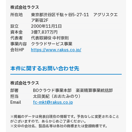
株式会社ラクス
所在地
東京都渋谷区千駄ヶ谷5-27-11 アグリスクエ
ア新宿2F
設立
2000年11月1日
資本金
3億7,837万円
代表者
代表取締役 中村崇則
事業内容
クラウドサービス事業
会社HP
https://www.rakus.co.jp/
本件に関するお問い合わせ先
株式会社ラクス
部署
BOクラウド事業本部 楽楽精算事業統括部
担当
太田美紀（おおたみのり）
Email
fc-mkt@rakus.co.jp
※掲載のデータは発表日現在の情報です。予告なしに変更されること
がございますので、あらかじめご了承ください。
※文中の会社名、製品名等は各社の商標または登録商標です。