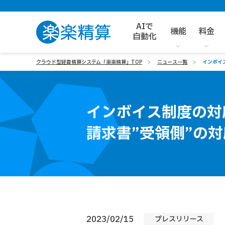
AIで
機能
料金
自動化
クラウド型経費精算システム「楽楽精算」TOP
ニュース一覧
インボイ
インボイス制度の対
請求書”受領側”の
2023/02/15
プレスリリース