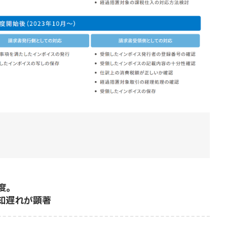
度。
知遅れが顕著