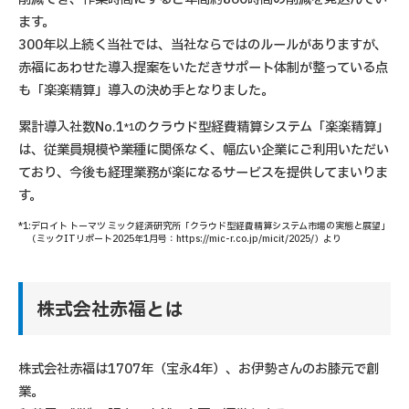
ます。
300年以上続く当社では、当社ならではのルールがありますが、
赤福にあわせた導入提案をいただきサポート体制が整っている点
も「楽楽精算」導入の決め手となりました。
累計導入社数No.1
のクラウド型経費精算システム「楽楽精算」
*1
は、従業員規模や業種に関係なく、幅広い企業にご利用いただい
ており、今後も経理業務が楽になるサービスを提供してまいりま
す。
*1:デロイト トーマツ ミック経済研究所「クラウド型経費精算システム市場の実態と展望」
（ミックITリポート2025年1月号：https://mic-r.co.jp/micit/2025/）より
株式会社赤福とは
株式会社赤福は1707年（宝永4年）、お伊勢さんのお膝元で創
業。