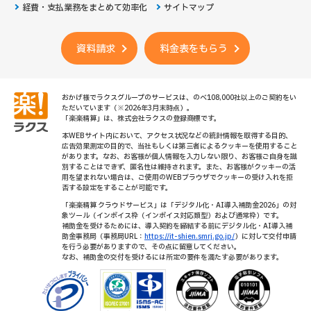
経費・支払業務をまとめて効率化
サイトマップ
資料請求
料金表をもらう
おかげ様でラクスグループのサービスは、のべ108,000社以上のご契約をい
ただいています（※2026年3月末時点）。
「楽楽精算」は、株式会社ラクスの登録商標です。
本WEBサイト内において、アクセス状況などの統計情報を取得する目的、
広告効果測定の目的で、当社もしくは第三者によるクッキーを使用すること
があります。なお、お客様が個人情報を入力しない限り、お客様ご自身を識
別することはできず、匿名性は維持されます。また、お客様がクッキーの活
用を望まれない場合は、ご使用のWEBブラウザでクッキーの受け入れを拒
否する設定をすることが可能です。
「楽楽精算 クラウドサービス」は「デジタル化・AI導入補助金2026」の対
象ツール（インボイス枠（インボイス対応類型）および通常枠）です。
補助金を受けるためには、導入契約を締結する前にデジタル化・AI導入補
助金事務局（事務局URL：
https://it-shien.smrj.go.jp/
）に対して交付申請
を行う必要がありますので、その点に留意してください。
なお、補助金の交付を受けるには所定の要件を満たす必要があります。