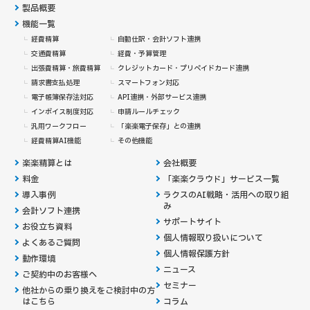
製品概要
機能一覧
経費精算
自動仕訳・会計ソフト連携
交通費精算
経費・予算管理
出張費精算・旅費精算
クレジットカード・
プリペイドカード連携
請求書支払処理
スマートフォン対応
電子帳簿保存法対応
API連携・外部サービス連携
インボイス制度対応
申請ルールチェック
汎用ワークフロー
「楽楽電子保存」との連携
経費精算AI機能
その他機能
楽楽精算とは
会社概要
料金
「楽楽クラウド」サービス一覧
導入事例
ラクスのAI戦略・活用への取り組
み
会計ソフト連携
サポートサイト
お役立ち資料
個人情報取り扱いについて
よくあるご質問
個人情報保護方針
動作環境
ニュース
ご契約中のお客様へ
セミナー
他社からの乗り換えを
ご検討中の方
はこちら
コラム