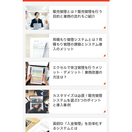
契約管理
未収金管理
債権管理
サブスクリプション販売管理
販売管理とは？販売管理を行う
目的と業務の流れもご紹介
購買申請管理
稟議承認
外注先管理
仕入管理
納品検品管理
プロジェクト管理
見積もり管理システムとは？見
積もり管理の課題とシステム導
開発工数管理
作業進捗管理
入のメリット
代理店管理
フランチャイズ管理
セミナー管理
その他
エクセルで受注管理を行うメリ
ット・デメリット｜業務改善の
方法は？
カスタマイズは必須！販売管理
システムを選ぶ3つのポイント
と導入事例
面倒な「入金管理」を効率化す
るシステムとは