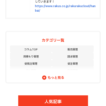
していきます！
https://www.rakus.co.jp/rakurakucloud/han
bai/
カテゴリ一覧
コラムTOP
販売管理
見積もり管理
請求管理
受発注管理
受注管理
発注管理
原価管理
もっと見る
売上管理
DX
営業案件管理
発注／購買管理
顧客管理
問い合わせ管理
日報管理
在庫管理
人気記事