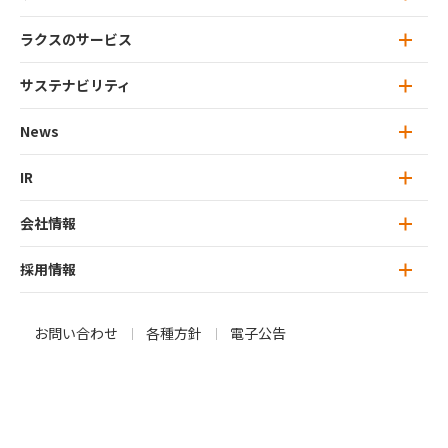
ラクスのサービス
ラクスの想い トップ
ミッション・ビジョン
サステナビリティ
ラクスのサービス トップ
ラクスのカルチャー
楽楽クラウド
News
サステナビリティ トップ
特徴的な思考：ユニークネス
ラクスライトクラウド
トップメッセージ
IR
News 一覧
行動指針：ラクスリーダーシップ
プリンシプル（RLP）
IT人材サービス
ラクスのマテリアリティ
プレスリリース
会社情報
IR トップ
オウンドメディア
サステナビリティレポート
お知らせ
トップメッセージ
採用情報
会社情報 トップ
ラクスのサービス
会社概要
新卒採用
お問い合わせ
各種方針
電子公告
IRニュース
トップメッセージ
キャリア（中途）採用
IRライブラリ
役員紹介
募集職種一覧