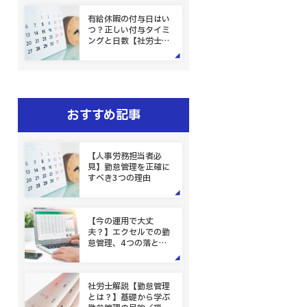
有給休暇の付与日はい
つ？正しい付与タイミ
ングと日数【社労士解
説】
おすすめ記事
【人事労務担当者必
見】勤怠管理を正確に
すべき3つの理由
【今の運用で大丈
夫？】エクセルでの勤
怠管理、4つの落とし
穴
社労士解説【勤怠管理
とは？】基礎から学ぶ