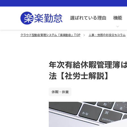
選ばれている理由
機能
クラウド型勤怠管理システム「楽楽勤怠」TOP
人事・労務のお役立ちコラム
年次有給休暇管理簿
法【社労士解説】
休暇・休業