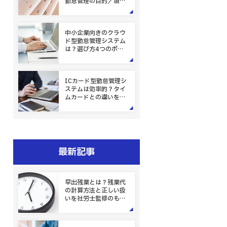
勤怠管理の目的／項目
／重要性
中小企業向きのクラウ
ド型勤怠管理システム
は？選び方4つのポイ
ント【社労士解説】
ICカード型勤怠管理シ
ステムは効率的？タイ
ムカードとの違いを解
説
最新記事
早出残業とは？残業代
の計算方法と正しい扱
いを社労士監修のもと
解説